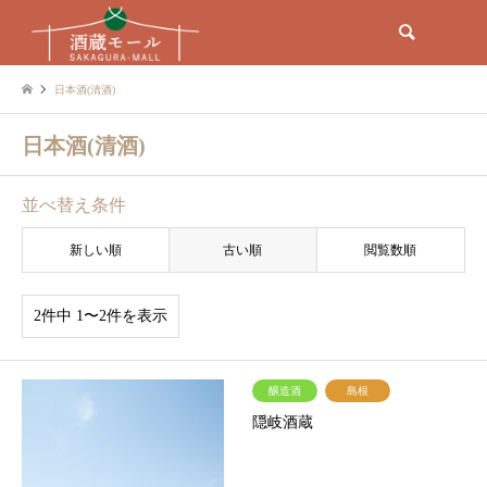
検索
日本酒(清酒)
日本酒(清酒)
並べ替え条件
新しい順
古い順
閲覧数順
2件中 1〜2件を表示
醸造酒
島根
隠岐酒蔵