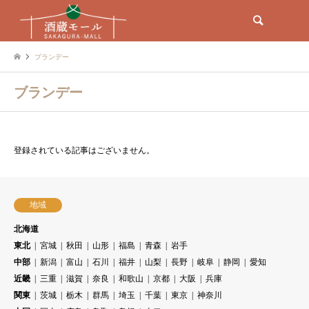
検索
ブランデー
ブランデー
登録されている記事はございません。
地域
北海道
東北
宮城
秋田
山形
福島
青森
岩手
中部
新潟
富山
石川
福井
山梨
長野
岐阜
静岡
愛知
近畿
三重
滋賀
奈良
和歌山
京都
大阪
兵庫
関東
茨城
栃木
群馬
埼玉
千葉
東京
神奈川