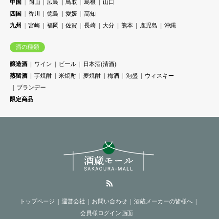
中国
岡山
広島
鳥取
島根
山口
四国
香川
徳島
愛媛
高知
九州
宮崎
福岡
佐賀
長崎
大分
熊本
鹿児島
沖縄
酒の種類
醸造酒
ワイン
ビール
日本酒(清酒)
蒸留酒
芋焼酎
米焼酎
麦焼酎
梅酒
泡盛
ウィスキー
ブランデー
限定商品
RSS
トップページ
運営会社
お問い合わせ
酒蔵メーカーの皆様へ
会員様ログイン画面